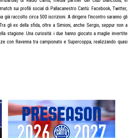
mbardia) di Radio Cantù, media partner del club biancoblù; in
match sui profili social di Pallacanestro Cantù: Facebook, Twitter,
già raccolto circa 500 iscrizioni. A dirigere l’incontro saranno gli
ra gli ex della sfida, oltre a Simioni, anche Sergio, seppur non a
lla stagione. Una curiosità: i due hanno giocato a maglie invertite
senze con Ravenna tra campionato e Supercoppa, realizzando quasi