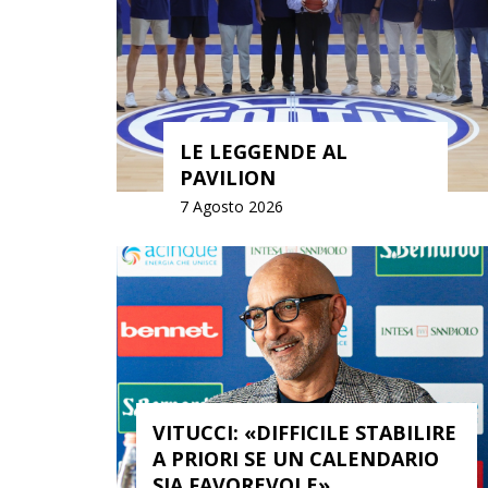
LE LEGGENDE AL
PAVILION
7 Agosto 2026
FICILE STABILIRE
UN CALENDARIO
IL CALENDARIO DELLA
LE»
2026-27