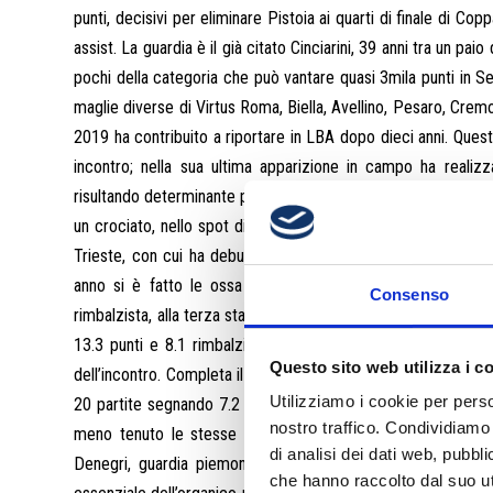
punti, decisivi per eliminare Pistoia ai quarti di finale di Co
assist. La guardia è il già citato Cinciarini, 39 anni tra un pa
pochi della categoria che può vantare quasi 3mila punti in S
maglie diverse di Virtus Roma, Biella, Avellino, Pesaro, Cre
2019 ha contribuito a riportare in LBA dopo dieci anni. Quest
incontro; nella sua ultima apparizione in campo ha realizz
risultando determinante per il successo sulla Blu Basket. Con 
un crociato, nello spot di “tre” titolare potrebbe partire An
Trieste, con cui ha debuttato in LBA. Un metro e novantacin
anno si è fatto le ossa in B con Monfalcone. L’ala grande 
Consenso
rimbalzista, alla terza stagione in Europa dopo un biennio in 
13.3 punti e 8.1 rimbalzi di media. Nell’ultima di campiona
Questo sito web utilizza i c
dell’incontro. Completa il quintetto l’ex canturino Alessandro 
Utilizziamo i cookie per perso
20 partite segnando 7.2 punti di media, mostrando un’ottim
nostro traffico. Condividiamo 
meno tenuto le stesse medie della stagione passata, totali
di analisi dei dati web, pubbl
Denegri, guardia piemontese cresciuta cestisticamente a
che hanno raccolto dal suo uti