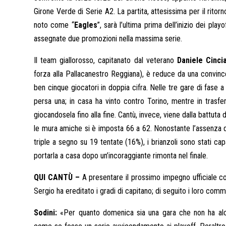
Girone Verde di Serie A2. La partita, attesissima per il ritor
noto come “
Eagles
”, sarà l’ultima prima dell’inizio dei pl
assegnate due promozioni nella massima serie.
Il team giallorosso, capitanato dal veterano
Daniele Cincia
forza alla Pallacanestro Reggiana), è reduce da una convince
ben cinque giocatori in doppia cifra. Nelle tre gare di fase a
persa una; in casa ha vinto contro Torino, mentre in trasfe
giocandosela fino alla fine. Cantù, invece, viene dalla battuta d
le mura amiche si è imposta 66 a 62. Nonostante l’assenza di
triple a segno su 19 tentate (16%), i brianzoli sono stati ca
portarla a casa dopo un’incoraggiante rimonta nel finale.
QUI CANTÙ –
A presentare il prossimo impegno ufficiale co
Sergio ha ereditato i gradi di capitano; di seguito i loro comm
Sodini:
«Per quanto domenica sia una gara che non ha alcun