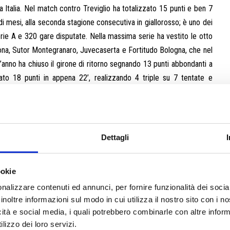
ppa Italia. Nel match contro Treviglio ha totalizzato 15 punti e ben 7
io di mesi, alla seconda stagione consecutiva in giallorosso; è uno dei
erie A e 320 gare disputate. Nella massima serie ha vestito le otto
mona, Sutor Montegranaro, Juvecaserta e Fortitudo Bologna, che nel
’anno ha chiuso il girone di ritorno segnando 13 punti abbondanti a
ato 18 punti in appena 22’, realizzando 4 triple su 7 tentate e
Tommaso Oxilia fuori fino al termine della stagione per la lesione a
drea Arnaldo, 20 anni ancora da compiere, brindisino, in prestito da
que di altezza, quest’anno Arnaldo gioca 13’ a partita; lo scorso
titolare è l’americano Lewis Sullivan, fisico importante e gran
Dettagli
Ucraina appena uscito dal college; ha archiviato il Girone Rosso con
to ha dominato con 22 punti e 9 rimbalzi, risultando il top scorer
ookie
Simioni, 24 anni, 204 centimetri per 110 chili; in Brianza ha giocato
nalizzare contenuti ed annunci, per fornire funzionalità dei socia
a mano da fuori. Al suo secondo anno in Romagna, Simioni ha più o
inoltre informazioni sul modo in cui utilizza il nostro sito con i 
zzando 8.8 punti e 4.2 rimbalzi. Dalla panchina scalpita Davide
icità e social media, i quali potrebbero combinarle con altre inform
 Casale Monferrato ma da due stagioni a questa parte elemento
lizzo dei loro servizi.