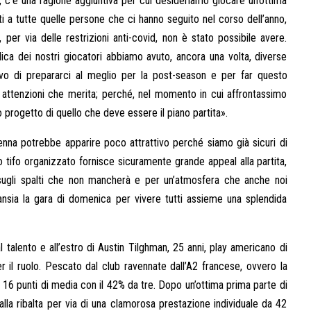
 c’è una ragione aggiuntiva per cui desideriamo giocare un’ottima
uniti a tutte quelle persone che ci hanno seguito nel corso dell’anno,
per via delle restrizioni anti-covid, non è stato possibile avere.
dica dei nostri giocatori abbiamo avuto, ancora una volta, diverse
ettivo di prepararci al meglio per la post-season e per far questo
e attenzioni che merita; perché, nel momento in cui affrontassimo
progetto di quello che deve essere il piano partita».
venna potrebbe apparire poco attrattivo perché siamo già sicuri di
ro tifo organizzato fornisce sicuramente grande appeal alla partita,
 sugli spalti che non mancherà e per un’atmosfera che anche noi
nsia la gara di domenica per vivere tutti assieme una splendida
l talento e all’estro di Austin Tilghman, 25 anni, play americano di
r il ruolo. Pescato dal club ravennate dall’A2 francese, ovvero la
 16 punti di media con il 42% da tre. Dopo un’ottima prima parte di
lla ribalta per via di una clamorosa prestazione individuale da 42