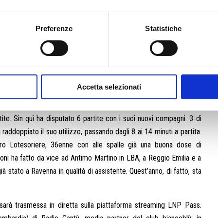
o un profilo importante. Talvolta titolare in quintetto, il minutaggio
rte Arnaldo, è molto probabile che sia lui a finire la partita. 24 anni
a nel Girone Rosso con il 40% da oltre. L’altra pedina di sicuro
Preferenze
Statistiche
è l’esperto Giulio Gazzotti, 30 anni, bolognese, giocatore uscito
di 200 presenze in Serie A; in carriera ha principalmente vestito le
 conquistato una Coppa Italia. L’annata scorsa, invece, ha ottenuto
te versatile impiegabile in più posizioni a seconda dei quintetti in
Accetta selezionati
a, impiego in cui mette insieme 4.9 punti e 6.4 rimbalzi di media.
etri di altezza, Gabriele Benetti, giunto a Ravenna per il rush finale
ite. Sin qui ha disputato 6 partite con i suoi nuovi compagni: 3 di
raddoppiato il suo utilizzo, passando dagli 8 ai 14 minuti a partita.
andro Lotesoriere, 36enne con alle spalle già una buona dose di
ioni ha fatto da vice ad Antimo Martino in LBA, a Reggio Emilia e a
ià stato a Ravenna in qualità di assistente. Quest’anno, di fatto, sta
sarà trasmessa in diretta sulla piattaforma streaming LNP Pass.