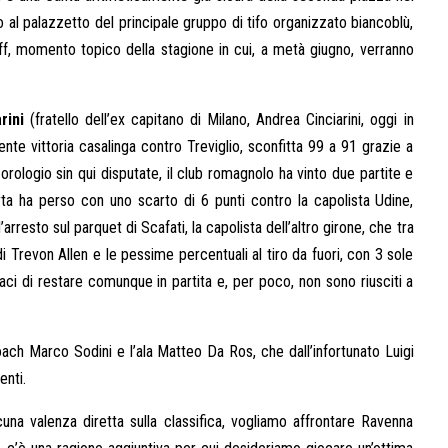
no al palazzetto del principale gruppo di tifo organizzato biancoblù,
ayoff, momento topico della stagione in cui, a metà giugno, verranno
rini
(fratello dell’ex capitano di Milano, Andrea Cinciarini, oggi in
nte vittoria casalinga contro Treviglio, sconfitta 99 a 91 grazie a
 orologio sin qui disputate, il club romagnolo ha vinto due partite e
rta ha perso con uno scarto di 6 punti contro la capolista Udine,
’arresto sul parquet di Scafati, la capolista dell’altro girone, che tra
 Trevon Allen e le pessime percentuali al tiro da fuori, con 3 sole
paci di restare comunque in partita e, per poco, non sono riusciti a
ach Marco Sodini e l’ala Matteo Da Ros, che dall’infortunato Luigi
enti.
a valenza diretta sulla classifica, vogliamo affrontare Ravenna