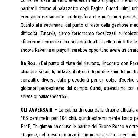
come se fosse un serio avvicendamento ai playoff. Peraltro,
partita: il ritorno al palazzetto degli Eagles. Questi ultimi, 
creeranno certamente un’atmosfera che nell’ultimo periodo, 
Quanto alla settimana, dal punto di vista della gestione me
difficoltà. Tuttavia, siamo fortemente focalizzati sull’obi
sfideremo domenica una squadra di alto livello con tutte l
ancora Ravenna ai playoff, sarebbe opportuno avere un chiaro 
Da Ros:
«Dal punto di vista del risultato, l’incontro con Ra
chiudere secondi; tuttavia, il ritorno dopo due anni del nost
senz’altro diversa dalle precedenti per un colpo d’occhio
giocatori percepiremo dal campo. Quindi, attendiamo con a
serata di pallacanestro».
GLI AVVERSARI –
La cabina di regia della Orasì è affidata a
185 centimetri per 104 chili, quindi estremamente fisico pe
ProB, Thilghman ha chiuso le partite del Girone Rosso a oltre
stagione, nel mese di marzo il suo nome è salito ancor più a