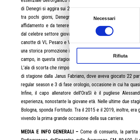
essenziale dell’organico ravennate; per la categoria è senz’altr
di Denegri si aggira sui 25’ a partita e, se nei primi cinque pa
Selezione
tra pochi giorni, Denegri ha sfiorato gli 11 punti di medi
Necessari
del
affidamento e da tenere particolarmente sotto osservazione 
consenso
dal celebre settore giovanile della Virtus Bologna e con più 
canotte di VL Pesaro e Vanoli Cremona, con cui tre anni fa ha
una storica promozione in LBA con i colori di Tortona. Ala for
Rifiuta
campo, in questa stagione Gazzotti gioca circa 23’ a partit
L’ala di scorta che rimpolpa le rotazioni è il classe ’95, due m
di stagione dalla Janus Fabriano, dove aveva giocato 22 part
regular season e 3 di fase orologio, occasione in cui ha quasi 
Infine, il capo allenatore dell’OraSì è il pugliese Aless
esperienza, nonostante la giovane età. Nelle ultime due stag
Bologna, sponda Fortitudo. Tra il 2015 e il 2019, inoltre, era g
vivendo la prima grande occasione della sua carriera.
MEDIA E INFO GENERALI –
Come di consueto, la partita 