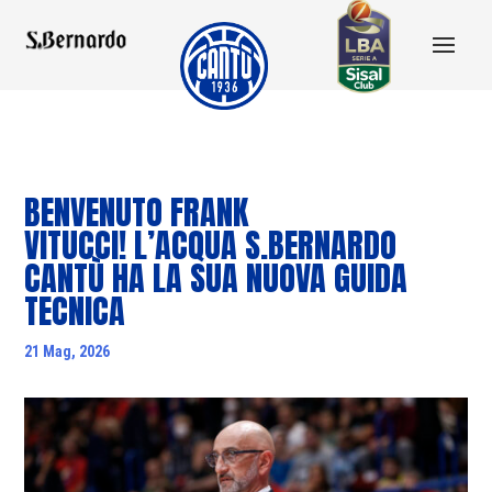
BENVENUTO FRANK
VITUCCI! L’ACQUA S.BERNARDO
CANTÙ HA LA SUA NUOVA GUIDA
TECNICA
21 Mag, 2026