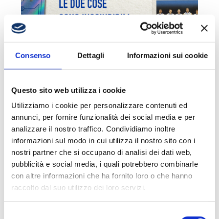
MAZZARINO: «CANTÙ È
Consenso
Dettagli
Informazioni sui cookie
PALLACANESTRO»
5 Agosto 2026
Questo sito web utilizza i cookie
Utilizziamo i cookie per personalizzare contenuti ed
annunci, per fornire funzionalità dei social media e per
analizzare il nostro traffico. Condividiamo inoltre
informazioni sul modo in cui utilizza il nostro sito con i
nostri partner che si occupano di analisi dei dati web,
pubblicità e social media, i quali potrebbero combinarle
con altre informazioni che ha fornito loro o che hanno
raccolto dal suo utilizzo dei loro servizi.
VITUCCI: «DIFFICILE
STABILIRE A PRIORI SE UN
Selezione