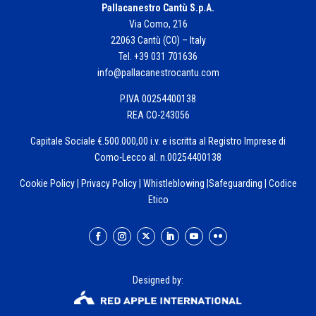
Pallacanestro Cantù S.p.A.
Via Como, 216
22063 Cantù (CO) – Italy
Tel. +39 031 701636
info@pallacanestrocantu.com
P.IVA 00254400138
REA CO-243056
Capitale Sociale €.500.000,00 i.v. e iscritta al Registro Imprese di
Como-Lecco al. n.00254400138
Cookie Policy
|
Privacy Policy
|
Whistleblowing
|
Safeguarding
|
Codice
Etico
Designed by: