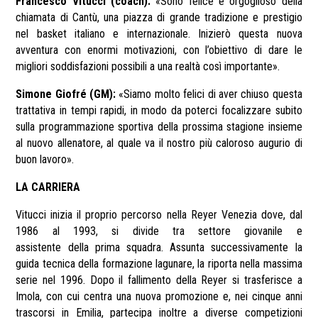
Francesco Vitucci (coach):
«Sono felice e orgoglioso della
chiamata di Cantù, una piazza di grande tradizione e prestigio
nel basket italiano e internazionale. Inizierò questa nuova
avventura con enormi motivazioni, con l’obiettivo di dare le
migliori soddisfazioni possibili a una realtà così importante».
Simone Giofré (GM):
«Siamo molto felici di aver chiuso questa
trattativa in tempi rapidi, in modo da poterci focalizzare subito
sulla programmazione sportiva della prossima stagione insieme
al nuovo allenatore, al quale va il nostro più caloroso augurio di
buon lavoro».
LA CARRIERA
Vitucci inizia il proprio percorso nella Reyer Venezia dove, dal
1986 al 1993, si divide tra settore giovanile e
assistente della prima squadra. Assunta successivamente la
guida tecnica della formazione lagunare, la riporta nella massima
serie nel 1996. Dopo il fallimento della Reyer si trasferisce a
Imola, con cui centra una nuova promozione e, nei cinque anni
trascorsi in Emilia, partecipa inoltre a diverse competizioni