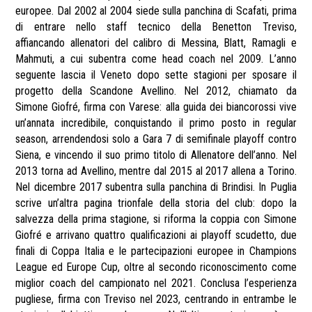
europee. Dal 2002 al 2004 siede sulla panchina di Scafati, prima
di entrare nello staff tecnico della Benetton Treviso,
affiancando allenatori del calibro di Messina, Blatt, Ramagli e
Mahmuti, a cui subentra come head coach nel 2009. L’anno
seguente lascia il Veneto dopo sette stagioni per sposare il
progetto della Scandone Avellino. Nel 2012, chiamato da
Simone Giofré, firma con Varese: alla guida dei biancorossi vive
un’annata incredibile, conquistando il primo posto in regular
season, arrendendosi solo a Gara 7 di semifinale playoff contro
Siena, e vincendo il suo primo titolo di Allenatore dell’anno. Nel
2013 torna ad Avellino, mentre dal 2015 al 2017 allena a Torino.
Nel dicembre 2017 subentra sulla panchina di Brindisi. In Puglia
scrive un’altra pagina trionfale della storia del club: dopo la
salvezza della prima stagione, si riforma la coppia con Simone
Giofré e arrivano quattro qualificazioni ai playoff scudetto, due
finali di Coppa Italia e le partecipazioni europee in Champions
League ed Europe Cup, oltre al secondo riconoscimento come
miglior coach del campionato nel 2021. Conclusa l’esperienza
pugliese, firma con Treviso nel 2023, centrando in entrambe le