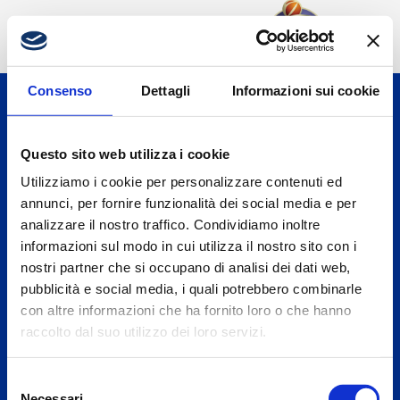
Consenso
Dettagli
Informazioni sui cookie
Questo sito web utilizza i cookie
Utilizziamo i cookie per personalizzare contenuti ed
annunci, per fornire funzionalità dei social media e per
analizzare il nostro traffico. Condividiamo inoltre
informazioni sul modo in cui utilizza il nostro sito con i
nostri partner che si occupano di analisi dei dati web,
pubblicità e social media, i quali potrebbero combinarle
Pallacanestro Cantù S.p.A.
con altre informazioni che ha fornito loro o che hanno
Via Como, 216
raccolto dal suo utilizzo dei loro servizi.
22063 Cantù (CO) – Italy
Tel. +39 031 701636
info@pallacanestrocantu.com
Selezione
Necessari