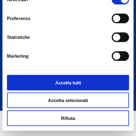
del
P.IVA 00254400138
consenso
REA CO-243056
Preferenze
Capitale Sociale €.500.000,00 i.v. e iscritta al Registro Imprese di
Como-Lecco al. n.00254400138
Statistiche
Cookie Policy
|
Privacy Policy
|
Whistleblowing
|
Safeguarding
|
Codice
Etico
Marketing
Designed by:
Accetta tutti
Accetta selezionati
Rifiuta