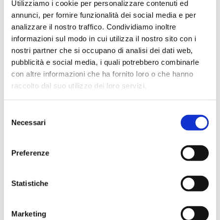
Utilizziamo i cookie per personalizzare contenuti ed
annunci, per fornire funzionalità dei social media e per
analizzare il nostro traffico. Condividiamo inoltre
informazioni sul modo in cui utilizza il nostro sito con i
nostri partner che si occupano di analisi dei dati web,
pubblicità e social media, i quali potrebbero combinarle
con altre informazioni che ha fornito loro o che hanno
raccolto dal suo utilizzo dei loro servizi.
Condividi
Selezione
Necessari
del
consenso
Preferenze
Statistiche
Marketing