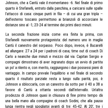
Johnson, che a Cantù vale il momentaneo -6. Nel finale di primo
quarto è Stefanelli, entrato dalla panchina, a caricarsi sulle spalle
l’attacco di casa: cinque punti in fila – di cui una gran tripla –
dell’esterno toscano permettono ai brianzoli di accorciare le
distanze sino al -1; 23-24 al termine dei primi dieci minuti.
La seconda frazione inizia come era finita la prima, con
Stefanelli nuovamente protagonista: del numero uno in maglia
Cantù il canestro del sorpasso. Poco dopo, invece, è Bucarelli
ad allungare: 27 a 24 per i padroni di casa; time out di coach Di
Carlo a neanche due minuti e mezzo dal via. Capitan Sergio e
compagni dimostrano di aver ingranato dopo un avvio di partita
un po’ a rilento e, con merito, raggiungono i due possessi pieni di
vantaggio. In campo prevale l’equilibrio e nel finale di secondo
quarto il risultato parziale resta a lungo sulla parità; poi, è
Johnson a sbloccarla, con un canestro da sotto per il 40 a 38 a
favore di Cantù a ottanta secondi dall’intervallo. Un’altra
prodezza di Johnson quasi in chiusura di fine primo tempo dà
una bella mano alla compagine di coach Sodini, che alla pausa
lunga rientra negli spogliatoi avanti di tre: 45-42. Al 20’, tre i