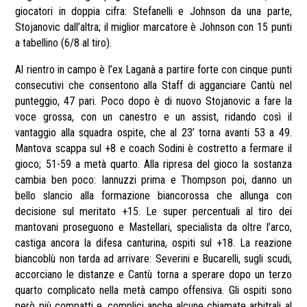
giocatori in doppia cifra: Stefanelli e Johnson da una parte,
Stojanovic dall’altra; il miglior marcatore è Johnson con 15 punti
a tabellino (6/8 al tiro).
Al rientro in campo è l’ex Laganà a partire forte con cinque punti
consecutivi che consentono alla Staff di agganciare Cantù nel
punteggio, 47 pari. Poco dopo è di nuovo Stojanovic a fare la
voce grossa, con un canestro e un assist, ridando così il
vantaggio alla squadra ospite, che al 23’ torna avanti 53 a 49.
Mantova scappa sul +8 e coach Sodini è costretto a fermare il
gioco; 51-59 a metà quarto. Alla ripresa del gioco la sostanza
cambia ben poco: Iannuzzi prima e Thompson poi, danno un
bello slancio alla formazione biancorossa che allunga con
decisione sul meritato +15. Le super percentuali al tiro dei
mantovani proseguono e Mastellari, specialista da oltre l’arco,
castiga ancora la difesa canturina, ospiti sul +18. La reazione
biancoblù non tarda ad arrivare: Severini e Bucarelli, sugli scudi,
accorciano le distanze e Cantù torna a sperare dopo un terzo
quarto complicato nella metà campo offensiva. Gli ospiti sono
però più compatti e, complici anche alcune chiamate arbitrali al