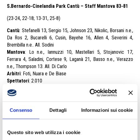
S.Bernardo-Cinelandia Park Cantù – Staff Mantova 83-81
(23-24, 22-18; 13-31, 25-8)
Cantù
: Stefanelli 13, Sergio 15, Johnson 23, Nikolic, Borsani n.e.,
Da Ros 2, Bucarelli 6, Cusin, Bayehe 16, Allen 4, Severini 4,
Brembilla n.e.. All. Sodini
Mantova
: Lo n.e., Iannuzzi 10, Mastellari 5, Stojanovic 17,
Ferrara 4, Saladini, Cortese 9, Laganà 21, Basso n.e., Verazzo
n.e., Thompson 13. All. Di Carlo
Arbitri
: Foti, Nuara e De Biase
Spettatori
: 2.010
Consenso
Dettagli
Informazioni sui cookie
Questo sito web utilizza i cookie