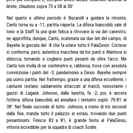
limite, chiudono sopra 73 a 58 al 30’.
Nel quarto e ultimo periodo è Bucarelli a guidare la rimonta:
Cantù torna su a -11, partita riaperta. La difesa biancoblù sale di
tono e la Staff fa una gran fatica a ritrovare la via del canestro;
ne approfitta, dunque, Cantù, scatenata sui due lati del campo, di
Bayehe la giocata del -8 che fa urlare tutto il PalaDesio. Cortese
si conferma, però, autentica macchina da tre punti e Mantova si
sblocca, tornando a cogliere punti pesanti da oltre l’arco. Ma
Cantù non molla di un centimetro e, rabbiosa, trova con assoluta
convinzione i punti del -3; pandemonio a Desio. Bayehe sempre
più uomo partita. Nel frattempo, grazie a una difesa eccellente, i
canturini restano saldamente attaccati al match, nonostante i
guizzi di Laganà. Johnson, dalla lunetta, fa -2; poi, è ancora
l’ottima difesa biancoblù ad annullare i tentativi ospiti. 79-81 al
38’. Nel finale succede di tutto: Johnson, a meno di tre secondi
dalla fine, manda tutto il palazzo in estasi, trovando due punti
pesantissimi. Finisce 83 a 81, è grande festa al PalaDesio,
vittoria incredibile per la squadra di coach Sodini.