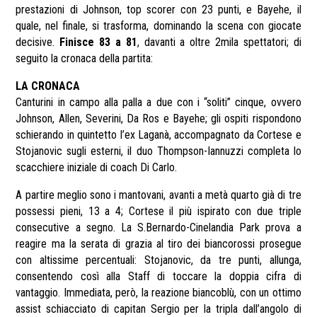
prestazioni di Johnson, top scorer con 23 punti, e Bayehe, il
quale, nel finale, si trasforma, dominando la scena con giocate
decisive.
Finisce 83 a 81
, davanti a oltre 2mila spettatori; di
seguito la cronaca della partita:
LA CRONACA
Canturini in campo alla palla a due con i “soliti” cinque, ovvero
Johnson, Allen, Severini, Da Ros e Bayehe; gli ospiti rispondono
schierando in quintetto l’ex Laganà, accompagnato da Cortese e
Stojanovic sugli esterni, il duo Thompson-Iannuzzi completa lo
scacchiere iniziale di coach Di Carlo.
A partire meglio sono i mantovani, avanti a metà quarto già di tre
possessi pieni, 13 a 4; Cortese il più ispirato con due triple
consecutive a segno. La S.Bernardo-Cinelandia Park prova a
reagire ma la serata di grazia al tiro dei biancorossi prosegue
con altissime percentuali: Stojanovic, da tre punti, allunga,
consentendo così alla Staff di toccare la doppia cifra di
vantaggio. Immediata, però, la reazione biancoblù, con un ottimo
assist schiacciato di capitan Sergio per la tripla dall’angolo di