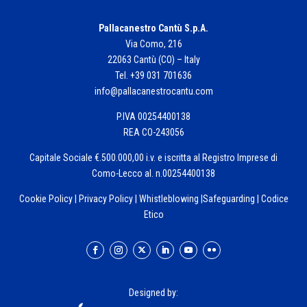
Pallacanestro Cantù S.p.A.
Via Como, 216
22063 Cantù (CO) – Italy
Tel. +39 031 701636
info@pallacanestrocantu.com
P.IVA 00254400138
REA CO-243056
Capitale Sociale €.500.000,00 i.v. e iscritta al Registro Imprese di
Como-Lecco al. n.00254400138
Cookie Policy
|
Privacy Policy
|
Whistleblowing
|
Safeguarding
|
Codice
Etico
Designed by: