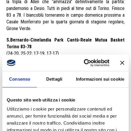
la tripla di Allen che “ammazza” definitivamente la partita:
pandemonio a Desio. Tutti in piedi al time out di Torino. Finisce
83 a 78. I biancoblù torneranno in campo domenica prossima a
Casale Monferrato per la quarta giornata di stagione regolare,
Girone Verde.
S.Bernardo-Cinelandia Park Cantù-Reale Mutua Basket
Torino 83-78
(24-20, 25-22; 17-19, 17-17)
Cantù
: Stefanelli 15, Sergio 13, Johnson 18, Nikolic, Brembilla
n.e., Da Ros 2, Bucarelli, Cusin 4, Bayehe 6, Allen 22, Severini 3,
Borsan n.e.i. All. Sodini
Consenso
Dettagli
Informazioni sui cookie
Torino
: Alibegovic 9, Pagani 10, Oboe, Landi 14, Pirani n.e.,
Toscano 7, De Vico 10, Scott 9, Davis 13, Zugno 6. All. Casalone
Arbitri
: Dionisi, Scrimma e Pazzaglia
Questo sito web utilizza i cookie
Utilizziamo i cookie per personalizzare contenuti ed
annunci, per fornire funzionalità dei social media e per
analizzare il nostro traffico. Condividiamo inoltre
informazioni sul modo in cui utilizza il nostro sito con i