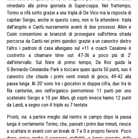
rimediato alla prima giornata di Supercoppa. Nel frattempo,
Torino si rifà sotto grazie a una tripla di De Vico ma la risposta di
capitan Sergio, anche in questo caso, non si fa attendere: tripla
dall’angolo e Cantù nuovamente avanti di due possessi. Allen e
Cusin consentono ai brianzoli di proseguire sull’ottima strada
percorsa da Cantù nei primi quindici: grazie a un canestro dietro
l’altro i padroni di casa allungano sul +11 e coach Casalone è
costretto a chiamare time out. 47-36 a poco più di 2’
dall’intervallo. Sul finire di primo tempo, Da Ros guida la
S.Bernardo-Cinelandia Park a toccare quasi quota 50 punti, suo il
canestro che chiude i primi venti minuti di gioco; 49-42 alla
pausa lunga. Al 20’ sono tre i giocatori in doppia cifra, due tra le
fila canturine, uno nell’organico piemontese: 11 punti per uno
scatenato Sergio e 10 per Allen; gli ospiti invece hanno 12 punti
da Landi, a segno con 4 triple su 7 tentate.
Pronti, via: a partire meglio dal rientro in campo dopo la pausa
lunga è certamente Torino, che, passati i primi due minuti, riesce
a scattare in avanti con un break di 7 a 0 a proprio favore. Poco