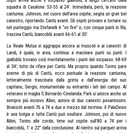
dopo arriva anche il sorpasso gialloblù, a lungo cercato dalla
squadra di Casalone: 53-55 al 24’. Immediata, però, la reazione
canturina: Johnson, nel cuore dell’area ospite, segna un gran bel
canestro, riportando Cantù avanti. Gli ospiti provano a tornare su
nel punteggio ma Stefanelli è “on fire” e, con cinque punti in fila,
trascina Cantù; biancoblù avanti 66-61 al 30’.
La Reale Mutua si aggrappa ancora ai muscoli e ai canestri di
Landi, il quale, in area, continua a macinare punti su punti. I
gialloblù trovano così meritatamente i punti del sorpasso: 68-69
al 34’; tutto da rifare per Cantù. Ma proprio quando Torino pare
averne di più di Cantù, ecco puntuale la reazione canturina,
letteralmente trascinata dalla grinta e dall’energia del suo
capitano, Sergio, monumentale su entrambi i lati del campo. Al
veterano in maglia S.Bernardo-Cinelandia Park si unisce anche un
sempre più incisivo Allen, autore di due canestri pesantissimi.
Brianzoli avanti 76 a 74 a due e mezzo dal termine. Il PalaDesio
è una bolgia e tutta Cantù può esultare: Johnson, poi di nuovo
Allen, Torino alle corde; time out ospite sull’80 a 74 per i
biancoblù, 1’ e 22’’ dalla conclusione. Al rientro sul parquet arriva