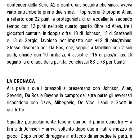
contender della Serie A2 e contro una squadra che sinora aveva
vinto entrambe le prime due sfide. Il top scorer è proprio Allen,
a referto con 22 punti e protagonista di un eccellente secondo
tempo con 12 punti nel solo quarto quarto. Oltre ad Allen, tre i
giocatori canturini in doppia cifra: 18 di Johnson, 15 di Stefanelli
e 13 di Sergio, favoloso per impatto con +12 di plus/minus.
Stesso discorso per Da Ros, che, seppur a tabellino con 2 soli
punti, chiude con 10 rimbalzi, 4 assist e +16 di plus/minus. Di
seguito la cronaca della partita, conclusasi 83 a 78 per Cantù:
LA CRONACA
Alla palla a due i brianzoli si presentano con Johnson, Allen,
Severini, Da Ros e Bayehe in campo; dall’altra parte gli avversari
rispondono con Davis, Alibegovic, De Vico, Landi e Scott in
quintetto.
Squadre particolarmente tese in campo: il primo canestro – a
firma di Johnson – arriva soltanto dopo due minuti e mezzo di
gioco. Dopo un po’ di ruggine in attacco da ambedue le parti, è