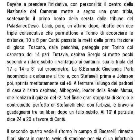
Bayehe a prendere l’iniziativa, con personalità: il centro della
Nazionale del Camerun mette a segno una gran tripla,
scatenando il primo boato della serata dalle tribune del
PalaBancoDesio. Landi, però, un attimo dopo, ribatte con due
triple consecutive che permettono a Torino di accorciare le
distanze; 10 a 8 per Cantù passata la metà della prima frazione
di gioco. Toscano, dalla panchina, pareggia per Torino col
canestro del 14 pari. Tuttavia, capitan Sergio ci mette pochi
secondi a ridare subito il vantaggio ai canturini, sua la tripla del
17 a 14 a 8’ sul cronometro. La S.Bernardo-Cinelandia Park
incomincia a carburare al tiro e, con Stefanelli prima e Johnson
poi, sprinta meritatamente sul +6. A fermare l’allungo dei padroni
di casa è l’altro capitano, Alibegovic, leader della Reale Mutua,
che realizza il guizzo del -2. Nel finale gran stoppata di Sergio e
contropiede perfetto di Stefanelli che, con furbizia, è bravo a
guadagnarsi tre tiri liberi dopo un fallo subito. Al 10’ il parziale
dice 24 a 20 a favore di Cantù.
Il secondo quarto vede il ritorno in campo di Bucarelli, rimasto
fuori sinora in questo avvio di stagione per via di un infortunio