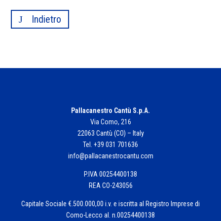
Indietro
Pallacanestro Cantù S.p.A.
Via Como, 216
22063 Cantù (CO) – Italy
Tel. +39 031 701636
info@pallacanestrocantu.com
P.IVA 00254400138
REA CO-243056
Capitale Sociale €.500.000,00 i.v. e iscritta al Registro Imprese di
Como-Lecco al. n.00254400138