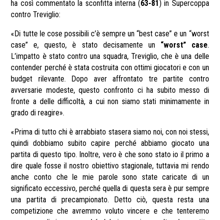
ha così commentato la sconfitta interna (
63-81
) in Supercoppa
contro Treviglio:
«
Di tutte le cose possibili c’è sempre un “best case” e un “worst
case” e, questo, è stato decisamente un
“worst” case
.
L’impatto è stato contro una squadra, Treviglio, che è una delle
contender perché è stata costruita con ottimi giocatori e con un
budget rilevante. Dopo aver affrontato tre partite contro
avversarie modeste, questo confronto ci ha subito messo di
fronte a delle difficoltà, a cui non siamo stati minimamente in
grado di reagire
»
.
«
Prima di tutto chi è arrabbiato stasera siamo noi, con noi stessi,
quindi dobbiamo subito capire perché abbiamo giocato una
partita di questo tipo. Inoltre, vero è che sono stato io il primo a
dire quale fosse il nostro obiettivo stagionale, tuttavia mi rendo
anche conto che le mie parole sono state caricate di un
significato eccessivo, perché quella di questa sera è pur sempre
una partita di precampionato. Detto ciò, questa resta una
competizione che avremmo voluto vincere e che tenteremo