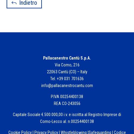
Indietro
Pallacanestro Cantù S.p.A.
Via Como, 216
22063 Cantù (CO) – Italy
Tel. +39 031 701636
info@pallacanestrocantu.com
P.IVA 00254400138
REA CO-243056
Capitale Sociale €.500.000,00 i.v. e iscritta al Registro Imprese di
Como-Lecco al. n.00254400138
Cookie Policy
|
Privacy Policy
|
Whistleblowing
|
Safeguarding
|
Codice