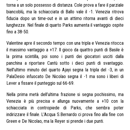
torna a un solo possesso di distanza. Cole prova a fare il parziale
biancoblù, ma la schiacciata di Ballo vale il -1. Venezia ritrova
fiducia dopo un time-out e in un attimo ritorna avanti di dieci
lunghezze. Nel finale di quarto Parks aumenta il vantaggio ospite
fino a 38-50.
Valentine apre il secondo tempo con una tripla e Venezia ritocca
il massimo vantaggio a +17. Il gioco da quattro punti di Basile è
la prima scintilla, poi sono i punti dei giocatori usciti dalla
panchina a riportare Cantù sotto i dieci punti di svantaggio.
Nell’ultimo minuto del quarto Ajayi segna la tripla del -3, in un
PalaDesio infuocato De Nicolao segna il -1 ma sono i liberi di
Lever a fissare il punteggio sul 66-69.
Nella prima metà dell’ultima frazione si segna pochissimo, ma
Venezia è più precisa e allunga nuovamente a +10 con la
schiacciata in contropiede di Parks, che sembra poter
indirizzare il finale. L’Acqua S.Bernardo ci prova fino alla fine con
Green e De Nicolao, ma la Reyer si prende i due punti.