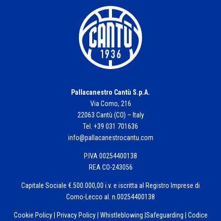
Pallacanestro Cantù S.p.A.
Via Como, 216
22063 Cantù (CO) – Italy
Tel. +39 031 701636
info@pallacanestrocantu.com
P.IVA 00254400138
REA CO-243056
Capitale Sociale €.500.000,00 i.v. e iscritta al Registro Imprese di
Como-Lecco al. n.00254400138
Cookie Policy
|
Privacy Policy
|
Whistleblowing
|
Safeguarding
|
Codice