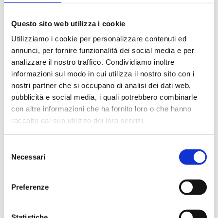
Questo sito web utilizza i cookie
Utilizziamo i cookie per personalizzare contenuti ed
annunci, per fornire funzionalità dei social media e per
VITUCCI: «DIFFICILE
analizzare il nostro traffico. Condividiamo inoltre
STABILIRE A PRIORI SE UN
informazioni sul modo in cui utilizza il nostro sito con i
CALENDARIO SIA
nostri partner che si occupano di analisi dei dati web,
FAVOREVOLE»
pubblicità e social media, i quali potrebbero combinarle
con altre informazioni che ha fornito loro o che hanno
3 Agosto 2026
raccolto dal suo utilizzo dei loro servizi.
Selezione
Necessari
del
consenso
Preferenze
Statistiche