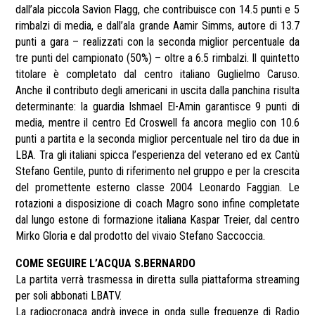
dall’ala piccola Savion Flagg, che contribuisce con 14.5 punti e 5
rimbalzi di media, e dall’ala grande Aamir Simms, autore di 13.7
punti a gara – realizzati con la seconda miglior percentuale da
tre punti del campionato (50%) – oltre a 6.5 rimbalzi. Il quintetto
titolare è completato dal centro italiano Guglielmo Caruso.
Anche il contributo degli americani in uscita dalla panchina risulta
determinante: la guardia Ishmael El-Amin garantisce 9 punti di
media, mentre il centro Ed Croswell fa ancora meglio con 10.6
punti a partita e la seconda miglior percentuale nel tiro da due in
LBA. Tra gli italiani spicca l’esperienza del veterano ed ex Cantù
Stefano Gentile, punto di riferimento nel gruppo e per la crescita
del promettente esterno classe 2004 Leonardo Faggian. Le
rotazioni a disposizione di coach Magro sono infine completate
dal lungo estone di formazione italiana Kaspar Treier, dal centro
Mirko Gloria e dal prodotto del vivaio Stefano Saccoccia.
COME SEGUIRE L’ACQUA S.BERNARDO
La partita verrà trasmessa in diretta sulla piattaforma streaming
per soli abbonati LBATV.
La radiocronaca andrà invece in onda sulle frequenze di Radio