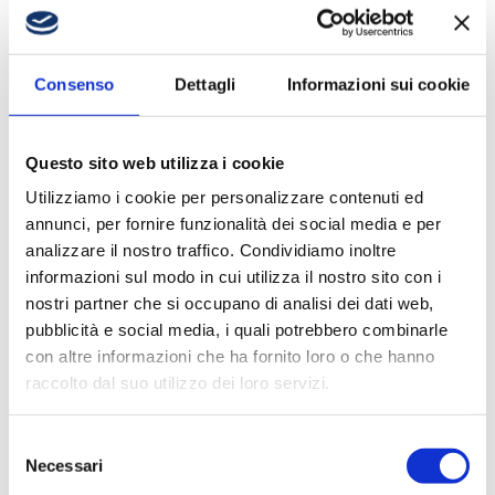
PAVILION
7 Agosto 2026
Consenso
Dettagli
Informazioni sui cookie
Questo sito web utilizza i cookie
Utilizziamo i cookie per personalizzare contenuti ed
annunci, per fornire funzionalità dei social media e per
analizzare il nostro traffico. Condividiamo inoltre
informazioni sul modo in cui utilizza il nostro sito con i
nostri partner che si occupano di analisi dei dati web,
pubblicità e social media, i quali potrebbero combinarle
IL PROGRAMMA DEL
con altre informazioni che ha fornito loro o che hanno
PRECAMPIONATO
raccolto dal suo utilizzo dei loro servizi.
6 Agosto 2026
Selezione
Necessari
del