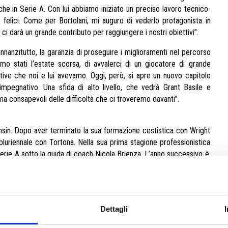
he in Serie A. Con lui abbiamo iniziato un preciso lavoro tecnico-
e felici. Come per Bortolani, mi auguro di vederlo protagonista in
ci darà un grande contributo per raggiungere i nostri obiettivi”.
nnanzitutto, la garanzia di proseguire i miglioramenti nel percorso
amo stati l’estate scorsa, di avvalerci di un giocatore di grande
tive che noi e lui avevamo. Oggi, però, si apre un nuovo capitolo
pegnativo. Una sfida di alto livello, che vedrà Grant Basile e
a consapevoli delle difficoltà che ci troveremo davanti”.
nsin. Dopo aver terminato la sua formazione cestistica con Wright
o pluriennale con Tortona. Nella sua prima stagione professionistica
n Serie A sotto la guida di coach Nicola Brienza. L’anno successivo è,
saltante stagione da 20.9 punti e 9.7 rimbalzi di media. Si guadagna
a ben oltre la doppia cifra in stagione regolare. Nei playoff sale
nandosi il titolo di MVP della Finale.
ficiale con la Nazionale nella sfida valida per le qualificazioni a
Dettagli