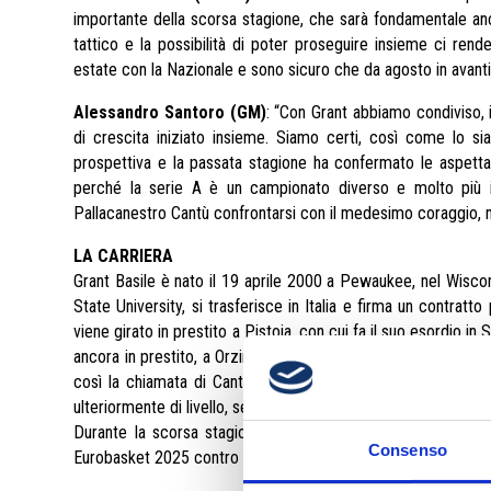
importante della scorsa stagione, che sarà fondamentale anc
tattico e la possibilità di poter proseguire insieme ci rend
estate con la Nazionale e sono sicuro che da agosto in avanti 
Alessandro Santoro (GM)
: “Con Grant abbiamo condiviso, i
di crescita iniziato insieme. Siamo certi, così come lo si
prospettiva e la passata stagione ha confermato le aspetta
perché la serie A è un campionato diverso e molto più im
Pallacanestro Cantù confrontarsi con il medesimo coraggio, m
LA CARRIERA
Grant Basile è nato il 19 aprile 2000 a Pewaukee, nel Wisco
State University, si trasferisce in Italia e firma un contratt
viene girato in prestito a Pistoia, con cui fa il suo esordio i
ancora in prestito, a Orzinuovi, dove è protagonista di una e
così la chiamata di Cantù. In Brianza sfodera un’altra annat
ulteriormente di livello, segnando 18.1 punti a partita e guadag
Durante la scorsa stagione, Basile ha fatto il suo esordio uf
Consenso
Eurobasket 2025 contro l’Islanda.