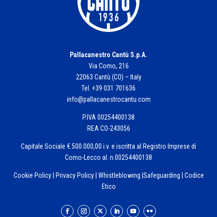
Pallacanestro Cantù S.p.A.
Via Como, 216
22063 Cantù (CO) – Italy
Tel. +39 031 701636
info@pallacanestrocantu.com
P.IVA 00254400138
REA CO-243056
Capitale Sociale €.500.000,00 i.v. e iscritta al Registro Imprese di
Como-Lecco al. n.00254400138
Cookie Policy
|
Privacy Policy
|
Whistleblowing
|
Safeguarding
|
Codice
Etico