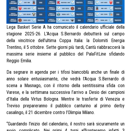
Lega Basket Serie A ha comunicato il calendario ufficiale della
stagione 2025-26. L’Acqua S.Bernardo debutterà sul campo
della vincitrice dell’ultima Coppa Italia: la Dolomiti Energia
Trentino, il 5 ottobre. Sette giorni più tardi, Cantù riabbraccerà la
massima serie insieme al pubblico del PalaFitLine sfidando
Reggio Emilia.
Da segnare in agenda per i tifosi biancoblù anche un finale di
anno solare entusiasmante, che vedrà l’Acqua S.Bernardo di
scena a Masnago, con il ritorno della sentitissima sfida con
Varese, e la settimana successiva l’arrivo a Desio dei campioni
d’Italia della Virtus Bologna. Mentre le trasferte di Venezia e
Treviso prepareranno il pubblico canturino al primo derby
casalingo, il 21 dicembre contro l’Olimpia Milano.
“Guardando l’inizio del calendario, il nostro sarà sicuramente un
avvio complicato. Nei primi 4 turni affronteremo infatti 3