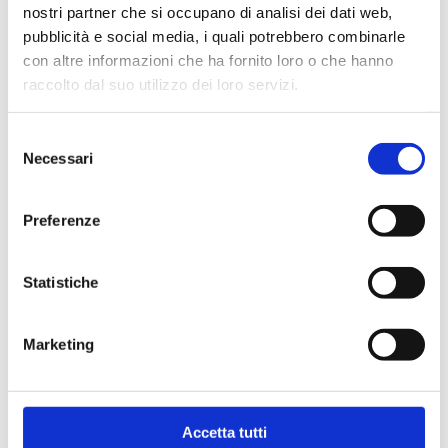
nostri partner che si occupano di analisi dei dati web,
Trapani
vs Acqua
pubblicità e social media, i quali potrebbero combinarle
30
10/05/2026
S.Bernardo Cantù
con altre informazioni che ha fornito loro o che hanno
Condividi
raccolto dal suo utilizzo dei loro servizi.
Selezione
Necessari
del
consenso
Preferenze
Statistiche
Marketing
Accetta tutti
IL PROGRAMMA DEL