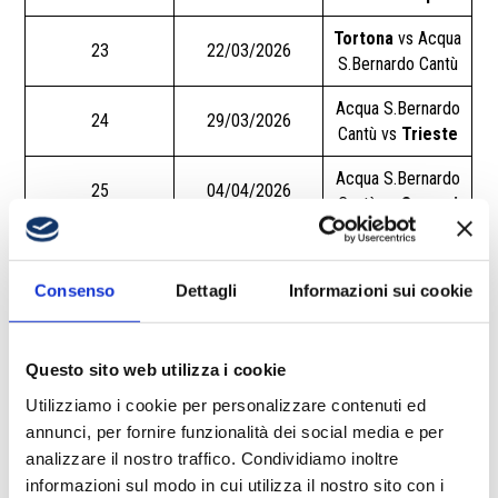
Tortona
vs Acqua
23
22/03/2026
S.Bernardo Cantù
Acqua S.Bernardo
24
29/03/2026
Cantù vs
Trieste
Acqua S.Bernardo
25
04/04/2026
Cantù vs
Sassari
Bologna
vs Acqua
26
12/04/2026
S.Bernardo Cantù
Consenso
Dettagli
Informazioni sui cookie
Acqua S.Bernardo
27
19/04/2026
Cantù vs
Varese
Questo sito web utilizza i cookie
Udine
vs Acqua
28
26/04/2026
Utilizziamo i cookie per personalizzare contenuti ed
S.Bernardo Cantù
annunci, per fornire funzionalità dei social media e per
Acqua S.Bernardo
analizzare il nostro traffico. Condividiamo inoltre
29
03/05/2026
Cantù vs
Treviso
informazioni sul modo in cui utilizza il nostro sito con i