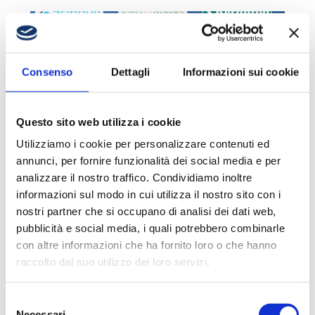
Consenso
Dettagli
Informazioni sui cookie
Questo sito web utilizza i cookie
VITUCCI: «DIFFICILE STABILIRE A
Utilizziamo i cookie per personalizzare contenuti ed
PRIORI SE UN CALENDARIO SIA
annunci, per fornire funzionalità dei social media e per
FAVOREVOLE»
analizzare il nostro traffico. Condividiamo inoltre
3 Agosto 2026
informazioni sul modo in cui utilizza il nostro sito con i
nostri partner che si occupano di analisi dei dati web,
pubblicità e social media, i quali potrebbero combinarle
con altre informazioni che ha fornito loro o che hanno
raccolto dal suo utilizzo dei loro servizi.
Selezione
Necessari