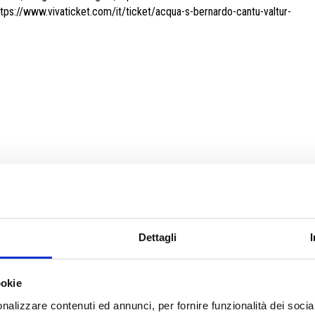
ttps://www.vivaticket.com/it/ticket/acqua-s-bernardo-cantu-valtur-
 mail a
biglietteria@pallacanestrocantu.com
Dettagli
ookie
nalizzare contenuti ed annunci, per fornire funzionalità dei socia