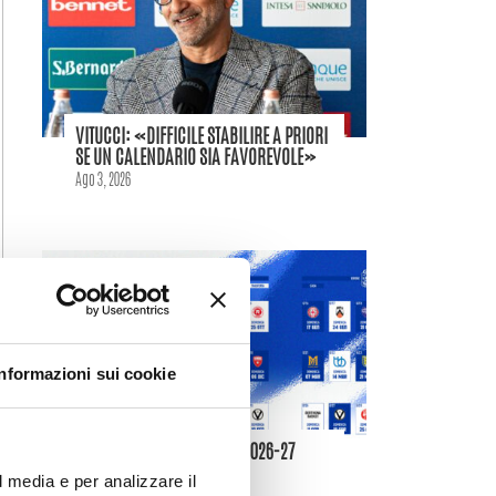
VITUCCI: «DIFFICILE STABILIRE A PRIORI
SE UN CALENDARIO SIA FAVOREVOLE»
Ago 3, 2026
Informazioni sui cookie
IL CALENDARIO DELLA LBA 2026-27
Ago 3, 2026
l media e per analizzare il