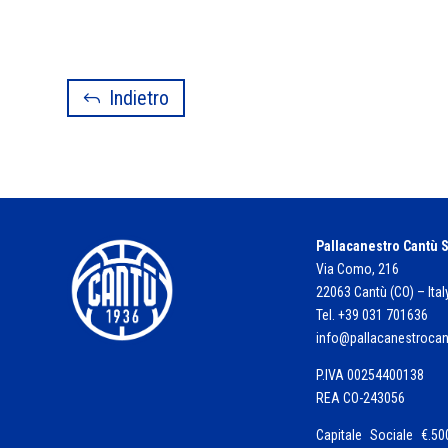
Indietro
Pallacanestro Cantù S
Via Como, 216
22063 Cantù (CO) – Ital
Tel. +39 031 701636
info@pallacanestroca
P.IVA 00254400138
REA CO-243056
Capitale Sociale €.500