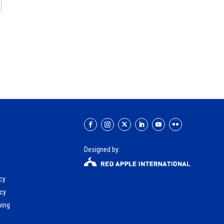
Designed by:
icy
icy
wing