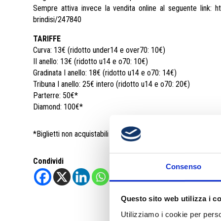
Sempre attiva invece la vendita online al seguente link:
h
brindisi/247840
TARIFFE
Curva: 13€ (ridotto under14 e over70: 10€)
II anello: 13€ (ridotto u14 e o70: 10€)
Gradinata I anello: 18€ (ridotto u14 e o70: 14€)
Tribuna I anello: 25€ intero (ridotto u14 e o70: 20€)
Parterre: 50€*
Diamond: 100€*
*Biglietti non acquistabili online, ma prenotabili scrivendo una
Condividi
Consenso
Questo sito web utilizza i c
Utilizziamo i cookie per perso