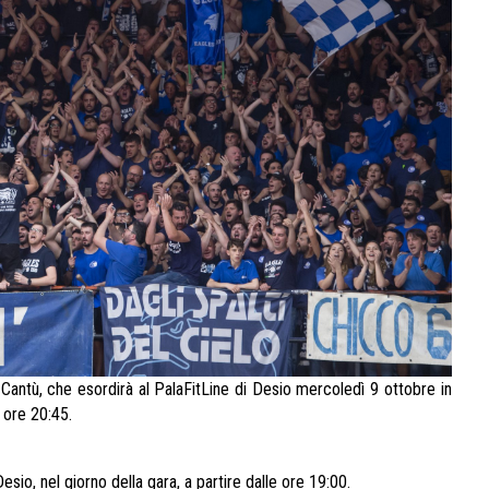
 Cantù, che esordirà al PalaFitLine di Desio mercoledì 9 ottobre in
e ore 20:45.
esio, nel giorno della gara, a partire dalle ore 19:00.