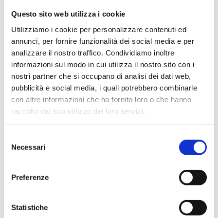
IL CALENDARIO DELLA LBA
Questo sito web utilizza i cookie
2026-27
3 Agosto 2026
Utilizziamo i cookie per personalizzare contenuti ed
annunci, per fornire funzionalità dei social media e per
analizzare il nostro traffico. Condividiamo inoltre
informazioni sul modo in cui utilizza il nostro sito con i
nostri partner che si occupano di analisi dei dati web,
pubblicità e social media, i quali potrebbero combinarle
con altre informazioni che ha fornito loro o che hanno
raccolto dal suo utilizzo dei loro servizi.
Selezione
Necessari
del
NEWS
consenso
Preferenze
Statistiche