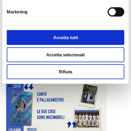
Marketing
Accetta tutti
IL PROGRAMMA DEL PRECAMPIONATO
Accetta selezionati
Ago 6, 2026
Rifiuta