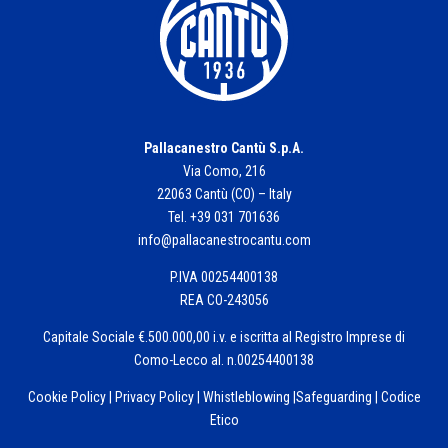
Pallacanestro Cantù S.p.A.
Via Como, 216
22063 Cantù (CO) – Italy
Tel. +39 031 701636
info@pallacanestrocantu.com
P.IVA 00254400138
REA CO-243056
Capitale Sociale €.500.000,00 i.v. e iscritta al Registro Imprese di
Como-Lecco al. n.00254400138
Cookie Policy
|
Privacy Policy
|
Whistleblowing
|
Safeguarding
|
Codice
Etico