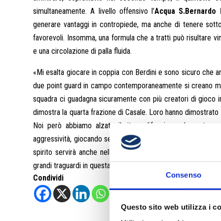
simultaneamente. A livello offensivo l’
Acqua S.Bernardo 
generare vantaggi in contropiede, ma anche di tenere sotto 
favorevoli. Insomma, una formula che a tratti può risultare vi
e una circolazione di palla fluida.
«Mi esalta giocare in coppia con Berdini e sono sicuro che a
due point guard in campo contemporaneamente si creano magg
squadra ci guadagna sicuramente con più creatori di gioco i
dimostra la quarta frazione di Casale. Loro hanno dimostrato 
Noi però abbiamo alzato il ritmo difensivo nel quarto 
aggressività, giocando senza sbavature e facendo nostro un
spirito servirà anche nelle prossime partite. Dobbiamo ap
grandi traguardi in questa stagione».
Consenso
Condividi
Questo sito web utilizza i c