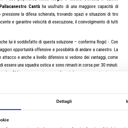
Pallacanestro Cantù
ha usufruito di una maggiore capacità di
pressione la difesa schierata, trovando spazi e situazioni di tiro
ncente e garantire velocità di esecuzione, il coinvolgimento di tutti
nche lui è soddisfatto di questa soluzione – conferma Rogić -. Con
iori opportunità offensive e possibilità di andare a canestro. La
n attacco e anche a livello difensivo si vedono dei vantaggi, come
di essere una squadra ostica e sono rimasti in corsa per 30 minuti.
periodo. Abbiamo preso in mano il match con concentrazione e
 break che per loro è stato impossibile recuperare. Questo stesso
procciare le gare in questo modo, solo così potremo raggiungere
Dettagli
ookie