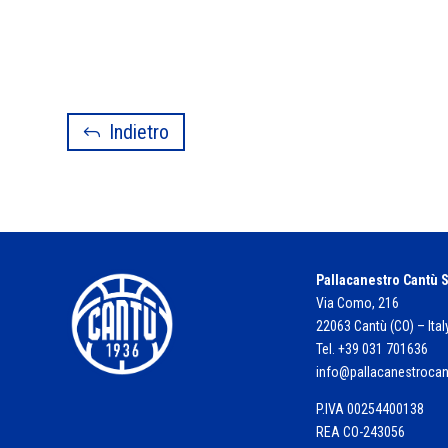
Indietro
Pallacanestro Cantù S
Via Como, 216
22063 Cantù (CO) – Ital
Tel. +39 031 701636
info@pallacanestroca
P.IVA 00254400138
REA CO-243056