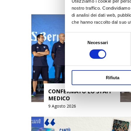
Utilizziamo i cookie per perso
nostro traffico. Condividiamo 
di analisi dei dati web, pubbl
che hanno raccolto dal suo uti
Selezione
Necessari
del
consenso
Rifiuta
CONFERMATO LO STAFF
MEDICO
9 Agosto 2026