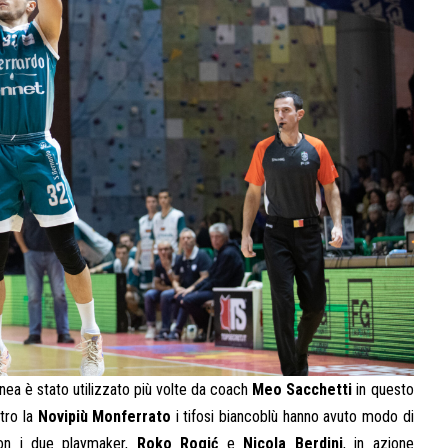
nea è stato utilizzato più volte da coach
Meo Sacchetti
in questo
ntro la
Novipiù Monferrato
i tifosi biancoblù hanno avuto modo di
con i due playmaker,
Roko Rogić
e
Nicola Berdini
, in azione