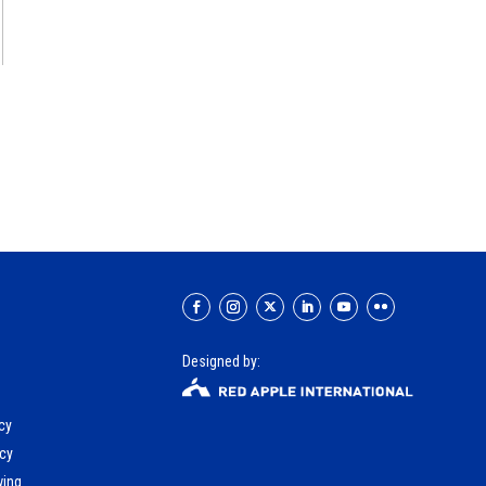
Designed by:
icy
icy
wing