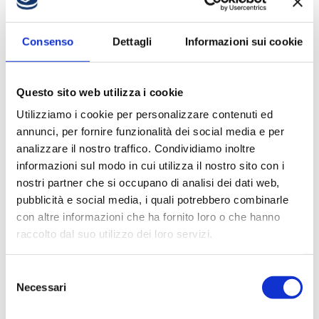
IL PROGRAMMA DEL
Consenso
Dettagli
Informazioni sui cookie
PRECAMPIONATO
6 Agosto 2026
Questo sito web utilizza i cookie
Utilizziamo i cookie per personalizzare contenuti ed
annunci, per fornire funzionalità dei social media e per
analizzare il nostro traffico. Condividiamo inoltre
informazioni sul modo in cui utilizza il nostro sito con i
nostri partner che si occupano di analisi dei dati web,
pubblicità e social media, i quali potrebbero combinarle
con altre informazioni che ha fornito loro o che hanno
raccolto dal suo utilizzo dei loro servizi.
MAZZARINO: «CANTÙ È
Selezione
PALLACANESTRO»
Necessari
del
5 Agosto 2026
consenso