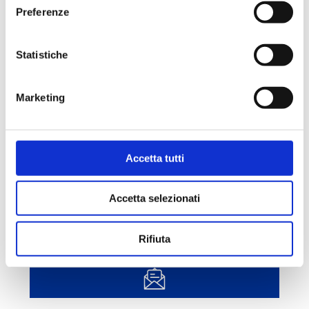
Preferenze
Statistiche
Marketing
Accetta tutti
FIRMATO IL LETTONE GRAZULIS
29 Luglio 2026
Accetta selezionati
Rifiuta