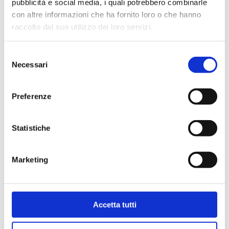
pubblicità e social media, i quali potrebbero combinarle
PRIORI SE UN CALENDARIO SIA
con altre informazioni che ha fornito loro o che hanno
FAVOREVOLE»
raccolto dal suo utilizzo dei loro servizi.
3 Agosto 2026
Selezione
Necessari
del
consenso
Preferenze
Statistiche
Marketing
NEWS
Accetta tutti