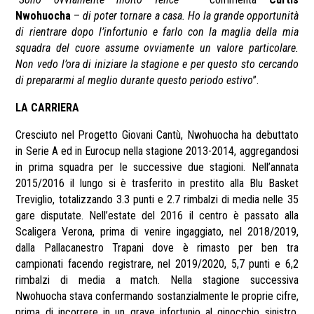
Nwohuocha
–
di poter tornare a casa. Ho la grande opportunità
di rientrare dopo l’infortunio e farlo con la maglia della mia
squadra del cuore assume ovviamente un valore particolare.
Non vedo l’ora di iniziare la stagione e per questo sto cercando
di prepararmi al meglio durante questo periodo estivo
”.
LA CARRIERA
Cresciuto nel Progetto Giovani Cantù, Nwohuocha ha debuttato
in Serie A ed in Eurocup nella stagione 2013-2014, aggregandosi
in prima squadra per le successive due stagioni. Nell’annata
2015/2016 il lungo si è trasferito in prestito alla Blu Basket
Treviglio, totalizzando 3.3 punti e 2.7 rimbalzi di media nelle 35
gare disputate. Nell’estate del 2016 il centro è passato alla
Scaligera Verona, prima di venire ingaggiato, nel 2018/2019,
dalla Pallacanestro Trapani dove è rimasto per ben tra
campionati facendo registrare, nel 2019/2020, 5,7 punti e 6,2
rimbalzi di media a match. Nella stagione successiva
Nwohuocha stava confermando sostanzialmente le proprie cifre,
prima di incorrere in un grave infortunio al ginocchio sinistro.