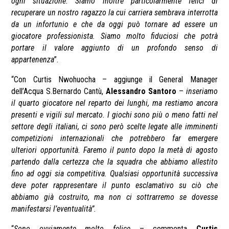
ogni situazione. Siamo inoltre particolarmente felici di
recuperare un nostro ragazzo la cui carriera sembrava interrotta
da un infortunio e che da oggi può tornare ad essere un
giocatore professionista. Siamo molto fiduciosi che potrà
portare il valore aggiunto di un profondo senso di
appartenenza
”.
“Con Curtis Nwohuocha – aggiunge il General Manager
dell’Acqua S.Bernardo Cantù,
Alessandro Santoro
–
inseriamo
il quarto giocatore nel reparto dei lunghi, ma restiamo ancora
presenti e vigili sul mercato. I giochi sono più o meno fatti nel
settore degli italiani, ci sono però scelte legate alle imminenti
competizioni internazionali che potrebbero far emergere
ulteriori opportunità. Faremo il punto dopo la metà di agosto
partendo dalla certezza che la squadra che abbiamo allestito
fino ad oggi sia competitiva. Qualsiasi opportunità successiva
deve poter rappresentare il punto esclamativo su ciò che
abbiamo già costruito, ma non ci sottrarremo se dovesse
manifestarsi l’eventualità”.
“
Sono ovviamente molto felice
– commenta
Curtis