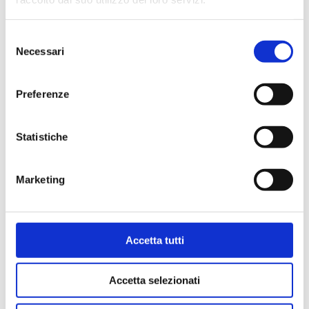
Selezione
Necessari
IL PROGRAMMA DEL
del
PRECAMPIONATO
consenso
6 Agosto 2026
Preferenze
Statistiche
Marketing
VITUCCI: «DIFFICILE STABILIRE A
Accetta tutti
PRIORI SE UN CALENDARIO SIA
FAVOREVOLE»
Accetta selezionati
3 Agosto 2026