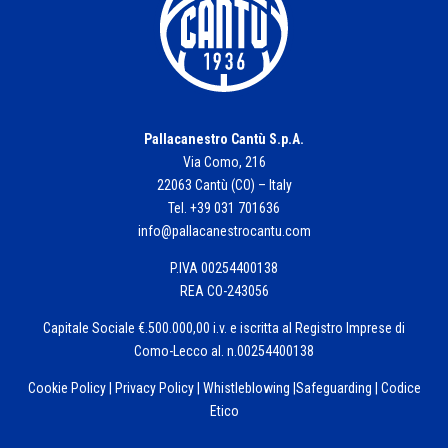
Pallacanestro Cantù S.p.A.
Via Como, 216
22063 Cantù (CO) – Italy
Tel. +39 031 701636
info@pallacanestrocantu.com
P.IVA 00254400138
REA CO-243056
Capitale Sociale €.500.000,00 i.v. e iscritta al Registro Imprese di
Como-Lecco al. n.00254400138
Cookie Policy
|
Privacy Policy
|
Whistleblowing
|
Safeguarding
|
Codice
Etico