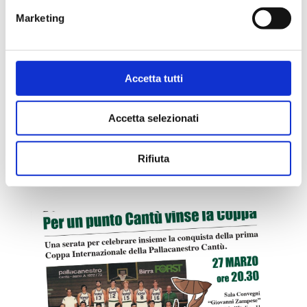
Marketing
CANTÙ FOR YOU: OTTAVA TAPPA A LOMAZZO
CON LORENZO BUCARELLI
da
Samuele Nava
|
Mar 24, 2023
|
Uncategorized
Accetta tutti
Canturinità ai massimi livelli ieri sera nella
presentazione ai tifosi del roster 2022/2023 dell’Acqua
Accetta selezionati
S.Bernardo Pallacanestro Cantù. Oltre 200 affezionati
supporter biancoblù si sono dati appuntamento nella
centralissima Piazza Garibaldi per applaudire e
Rifiuta
spronare...