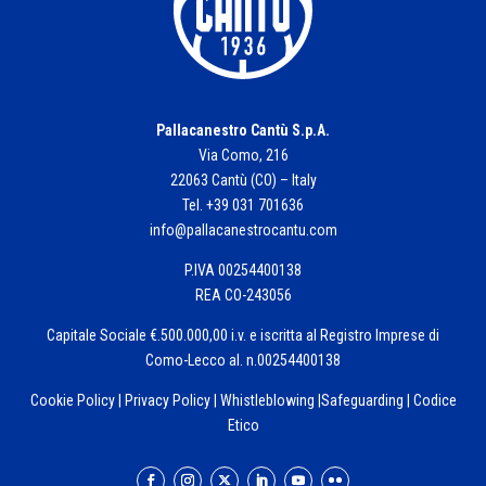
Pallacanestro Cantù S.p.A.
Via Como, 216
22063 Cantù (CO) – Italy
Tel. +39 031 701636
info@pallacanestrocantu.com
P.IVA 00254400138
REA CO-243056
Capitale Sociale €.500.000,00 i.v. e iscritta al Registro Imprese di
Como-Lecco al. n.00254400138
Cookie Policy
|
Privacy Policy
|
Whistleblowing
|
Safeguarding
|
Codice
Etico