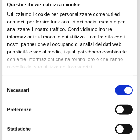
TUTTO FACILE PER CANTÙ AL PALARADI CON
Questo sito web utilizza i cookie
LA JUVI
Utilizziamo i cookie per personalizzare contenuti ed
da
Samuele Nava
|
Mar 26, 2023
|
Uncategorized
annunci, per fornire funzionalità dei social media e per
Canturinità ai massimi livelli ieri sera nella
analizzare il nostro traffico. Condividiamo inoltre
presentazione ai tifosi del roster 2022/2023 dell’Acqua
informazioni sul modo in cui utilizza il nostro sito con i
S.Bernardo Pallacanestro Cantù. Oltre 200 affezionati
nostri partner che si occupano di analisi dei dati web,
supporter biancoblù si sono dati appuntamento nella
pubblicità e social media, i quali potrebbero combinarle
centralissima Piazza Garibaldi per applaudire e
con altre informazioni che ha fornito loro o che hanno
spronare...
raccolto dal suo utilizzo dei loro servizi.
Selezione
Necessari
del
consenso
Preferenze
Statistiche