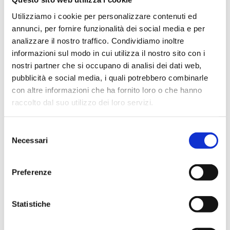
da
andrea
|
Ott 28, 2023
|
Uncategorized
Utilizziamo i cookie per personalizzare contenuti ed
annunci, per fornire funzionalità dei social media e per
Il commento di coach Devis Cagnardi dopo Urania
analizzare il nostro traffico. Condividiamo inoltre
Milano-Acqua S.Bernardo Cantù. “Sapevamo di trovare
informazioni sul modo in cui utilizza il nostro sito con i
una squadra votata all’attacco e pronta ad accendersi
nostri partner che si occupano di analisi dei dati web,
in ogni momento della partita e così è stato. Il primo
pubblicità e social media, i quali potrebbero combinarle
tempo è stato simile per entrambe le squadre, 51 pari...
con altre informazioni che ha fornito loro o che hanno
raccolto dal suo utilizzo dei loro servizi.
Selezione
Necessari
del
consenso
Preferenze
Statistiche