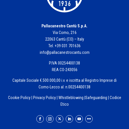
Pallacanestro Cantù S.p.A.
Via Como, 216
22063 Cantù (CO) – Italy
Tel. +39 031 701636
info@pallacanestrocantu.com
P.IVA 00254400138
REA CO-243056
Capitale Sociale €.500.000,00 i.v. e iscritta al Registro Imprese di
Como-Lecco al. n.00254400138
Cookie Policy
|
Privacy Policy
|
Whistleblowing
|
Safeguarding
|
Codice
Etico