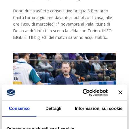
Dopo due trasferte consecutive l’Acqua S.Bernardo
Cantù torna a giocare davanti al pubblico di casa, alle
ore 18:00 di mercoledì 1° novembre al PalaFitLine di
Desio andrà infatti in scena la sfida con Torino. INFO
BIGLIETTII biglietti del match saranno acquistabili...
Consenso
Dettagli
Informazioni sui cookie
IL COMMENTO DI COACH CAGNARDI DOPO
URANIA MILANO-ACQUA S.BERNARDO CANTÙ
Questo sito web utilizza i cookie