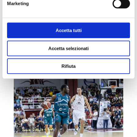
L’ACQUA S.BERNARDO SORRIDE ANCHE A
Marketing
MILANO: SUCCESSO 84-97 SULL’URANIA
da
andrea
|
Ott 28, 2023
|
Uncategorized
L’Acqua S.Bernardo continua la sua marcia e con una
Accetta tutti
prestazione autoritaria espugna il PalaLido,
mantenendosi al comando del Girone Verde. Il primo
canestro canturino è firmato da Bucarelli, ma l’Urania
Accetta selezionati
tira con percentuali alte da oltre l’arco e non lascia
spazio...
Rifiuta