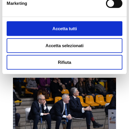
Marketing
DEVIS CAGNARDI È IL PRIMO
ASSISTENTE DELL’ACQUA S. BERNARDO
CANTÙ
da
walter
|
Giu 22, 2023
|
Uncategorized
Accetta tutti
Acqua S.Bernardo Pallacanestro Cantù comunica di
aver raggiunto un accordo con Devis Cagnardi, che
Accetta selezionati
sarà il Primo Assistente di coach Meo Sacchetti nella
stagione 2023-2024. Nell’ultima annata il 43enne di
Pisogne ha allenato Agrigento, in serie A2,...
Rifiuta