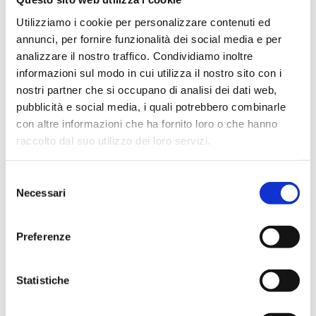
TRE GIORNI DI ALLENAMENTI CON CAGNARDI
PER I GIOVANI DEL PGC
Utilizziamo i cookie per personalizzare contenuti ed
da
walter
|
Giu 26, 2023
|
Uncategorized
annunci, per fornire funzionalità dei social media e per
analizzare il nostro traffico. Condividiamo inoltre
Tre giorni di allenamenti con Devis Cagnardi per i
informazioni sul modo in cui utilizza il nostro sito con i
ragazzi del Progetto Giovani Cantù in procinto di
nostri partner che si occupano di analisi dei dati web,
aggregarsi alla prima squadra dell’Acqua S.Bernardo
pubblicità e social media, i quali potrebbero combinarle
nella prossima stagione sportiva. Agli ordini del nuovo
con altre informazioni che ha fornito loro o che hanno
Primo Assistente biancoblù, coadiuvato...
raccolto dal suo utilizzo dei loro servizi.
Selezione
Necessari
del
consenso
Preferenze
Statistiche