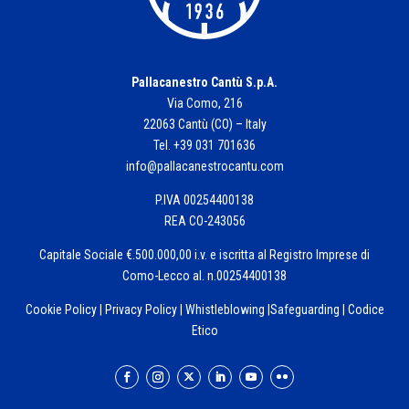
Pallacanestro Cantù S.p.A.
Via Como, 216
22063 Cantù (CO) – Italy
Tel. +39 031 701636
info@pallacanestrocantu.com
P.IVA 00254400138
REA CO-243056
Capitale Sociale €.500.000,00 i.v. e iscritta al Registro Imprese di
Como-Lecco al. n.00254400138
Cookie Policy
|
Privacy Policy
|
Whistleblowing
|
Safeguarding
|
Codice
Etico