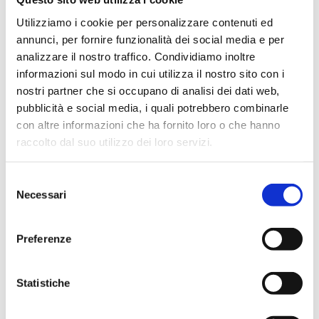
Utilizziamo i cookie per personalizzare contenuti ed
Si è aperta ufficialmente al Mediolanum Forum di
Assago, all’interno della palestra di allenamento
annunci, per fornire funzionalità dei social media e per
dell’Olimpia Milano, la stagione della S.Bernardo-
analizzare il nostro traffico. Condividiamo inoltre
Cinelandia Park. Lo scrimmage, a porte chiuse e senza
informazioni sul modo in cui utilizza il nostro sito con i
tenere conto del risultato finale, ha permesso a coach
nostri partner che si occupano di analisi dei dati web,
Sodini di...
pubblicità e social media, i quali potrebbero combinarle
con altre informazioni che ha fornito loro o che hanno
raccolto dal suo utilizzo dei loro servizi.
Selezione
Necessari
del
consenso
Preferenze
Statistiche
L’INCONTRO TRA COACH SODINI E MISTER