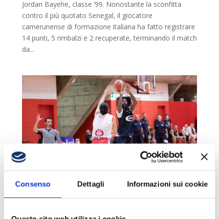
Jordan Bayehe, classe ’99. Nonostante la sconfitta
contro il più quotato Senegal, il giocatore
camerunense di formazione italiana ha fatto registrare
14 punti, 5 rimbalzi e 2 recuperate, terminando il match
da...
Consenso
Dettagli
Informazioni sui cookie
CON MILANO UN BUON TEST PER INIZIARE,
SODINI: «BUONE SENSAZIONI»
da
cantuadmin
|
Ago 28, 2021
|
Uncategorized
Questo sito web utilizza i cookie