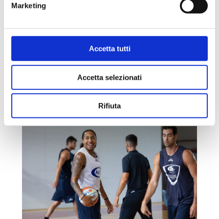
Marketing
GATTUSO A “BIANCOBLUTV”
da
cantuadmin
|
Ago 27, 2021
|
Uncategorized
Uno ha 53 anni, è comasco e ha un passato da
Accetta tutti
calciatore, ex difensore. L’altro, viareggino, ne ha 48 e
vive sui campi da basket praticamente da sempre. Che
cosa hanno in comune mister Giacomo Gattuso (a
Accetta selezionati
destra) e coach Marco Sodini? Sono gli allenatori delle
due...
Rifiuta