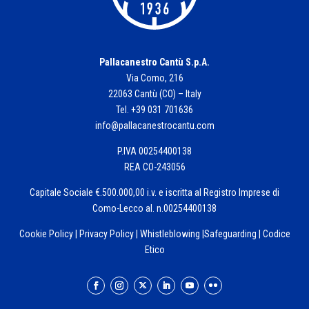
Pallacanestro Cantù S.p.A.
Via Como, 216
22063 Cantù (CO) – Italy
Tel. +39 031 701636
info@pallacanestrocantu.com
P.IVA 00254400138
REA CO-243056
Capitale Sociale €.500.000,00 i.v. e iscritta al Registro Imprese di
Como-Lecco al. n.00254400138
Cookie Policy
|
Privacy Policy
|
Whistleblowing
|
Safeguarding
|
Codice
Etico