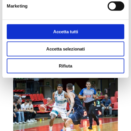
IL COMMENTO DI COACH BRIENZA DOPO LA
Marketing
SEMIFINALE DI SUPERCOPPA
da
andrea
|
Set 21, 2024
|
Uncategorized
Il commento in conferenza stampa di coach Nicola
Accetta tutti
Brienza dopo la semifinale della Supercoppa LNP
2024, in cui l’Acqua S.Bernardo Cantù ha affrontato
Orzinuovi. “Complimenti a Orzinuovi per la partita di
Accetta selezionati
grande intensità che ha giocato, onestamente ha
meritato la...
Rifiuta