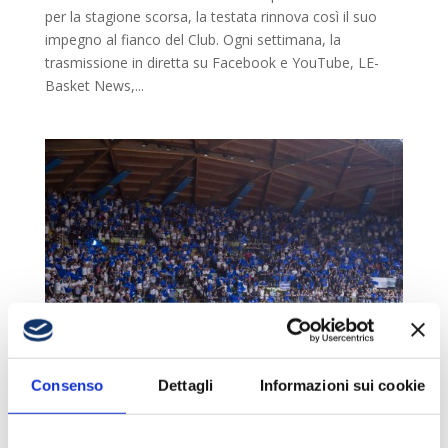
per la stagione scorsa, la testata rinnova così il suo
impegno al fianco del Club. Ogni settimana, la
trasmissione in diretta su Facebook e YouTube, LE-
Basket News,...
SUPERATO IL NUMERO DI ABBONATI DELLA
Consenso
Dettagli
Informazioni sui cookie
STAGIONE PASSATA, LA CAMPAGNA
ABBONAMENTI RIAPRE PER UN’ALTRA
SETTIMANA