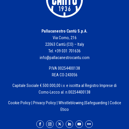
Pallacanestro Cantù S.p.A.
Via Como, 216
22063 Cantù (CO) – Italy
Tel. +39 031 701636
info@pallacanestrocantu.com
P.IVA 00254400138
REA CO-243056
Capitale Sociale €.500.000,00 i.v. e iscritta al Registro Imprese di
Como-Lecco al. n.00254400138
Cookie Policy
|
Privacy Policy
|
Whistleblowing
|
Safeguarding
|
Codice
Etico