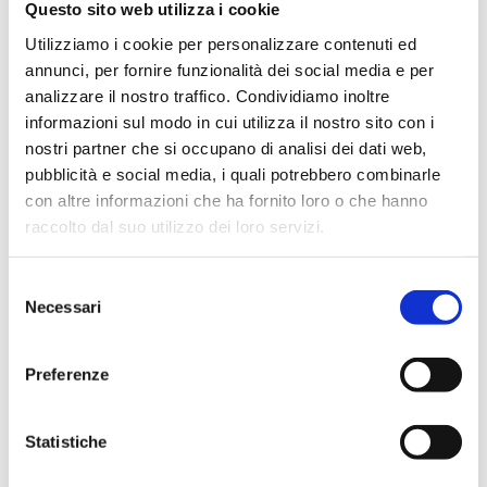
da
andrea
|
Set 23, 2024
|
No Home
Questo sito web utilizza i cookie
Utilizziamo i cookie per personalizzare contenuti ed
Acqua S.Bernardo Pallacanestro Cantù comunica che,
annunci, per fornire funzionalità dei social media e per
visto l’entusiasmo riscontrato finora e che ha già
analizzare il nostro traffico. Condividiamo inoltre
portato ad un numero di abbonamenti superiore a
informazioni sul modo in cui utilizza il nostro sito con i
quello della passata stagione, la campagna
nostri partner che si occupano di analisi dei dati web,
abbonamenti “Fattore Cantù” riaprirà per un’ultima
pubblicità e social media, i quali potrebbero combinarle
settimana, prolungando...
con altre informazioni che ha fornito loro o che hanno
raccolto dal suo utilizzo dei loro servizi.
Selezione
Necessari
del
consenso
Preferenze
Statistiche